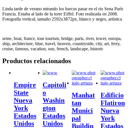
Linda tarde de verano mirando los barcos pasar en el rio Sena París
Francia. Estaba al lado de la torre Eiffel. Foto realizada en 2008.
Fotografía vertical, tamaño 2592x3872px, blanco y negro, artística
seine, boat, france, tour tourism, bridge, paris, river, tower, europa,
ship, architecture, blue, travel, heaven, countryside, city, art, ferry,
cruise, famous, vacation, sun, french, landscape, historic
Productos relacionados
Empire
Capitoli
State
o
Manhat
Edificio
Nueva
Washin
tan
Flatiron
York
gton
Munici
Nueva
Estados
Estados
pal
York
Unidos
Unidos
Buildin
Estados