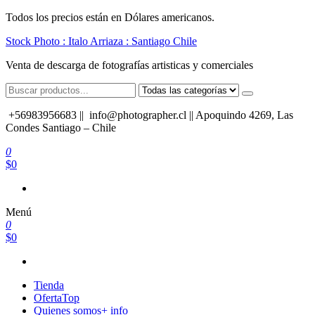
Saltar
Todos los precios están en Dólares americanos.
al
Stock Photo : Italo Arriaza : Santiago Chile
contenido
Venta de descarga de fotografías artisticas y comerciales
+56983956683 ||
info@photographer.cl || Apoquindo 4269, Las
Condes Santiago – Chile
0
$0
Menú
0
$0
Tienda
Oferta
Top
Quienes somos
+ info