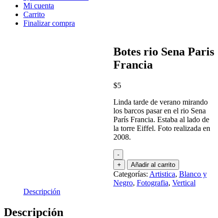
Mi cuenta
Carrito
Finalizar compra
Botes rio Sena Paris
Francia
$
5
Linda tarde de verano mirando
los barcos pasar en el rio Sena
París Francia. Estaba al lado de
la torre Eiffel. Foto realizada en
2008.
-
+
Añadir al carrito
Categorías:
Artistica
,
Blanco y
Negro
,
Fotografia
,
Vertical
Descripción
Descripción