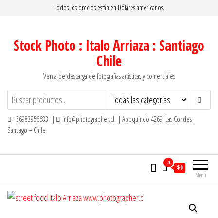
Saltar
Todos los precios están en Dólares americanos.
al
contenido
Stock Photo : Italo Arriaza : Santiago
Chile
Venta de descarga de fotografías artisticas y comerciales
+56983956683 ||
info@photographer.cl || Apoquindo 4269, Las Condes
Santiago – Chile
0
$0
Menú