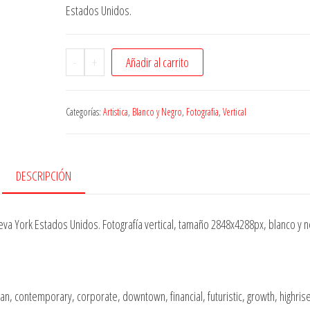
Estados Unidos.
-
+
Añadir al carrito
Categorías:
Artistica
,
Blanco y Negro
,
Fotografia
,
Vertical
DESCRIPCIÓN
eva York Estados Unidos. Fotografía vertical, tamaño 2848x4288px, blanco y n
n, contemporary, corporate, downtown, financial, futuristic, growth, highris