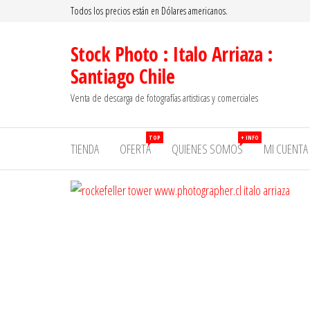
Saltar
Todos los precios están en Dólares americanos.
al
contenido
Stock Photo : Italo Arriaza :
Santiago Chile
Venta de descarga de fotografías artisticas y comerciales
TOP
+ INFO
TIENDA
OFERTA
QUIENES SOMOS
MI CUENTA