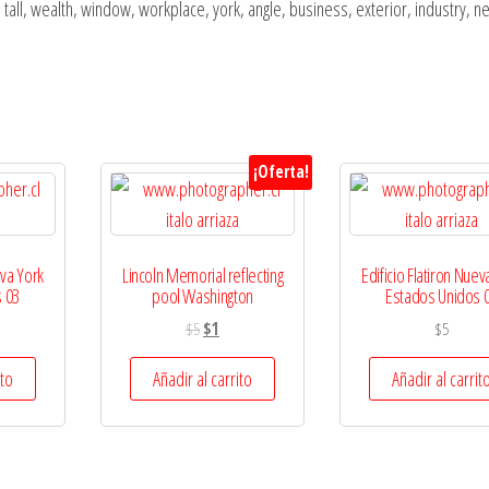
e, tall, wealth, window, workplace, york, angle, business, exterior, industry, n
¡Oferta!
eva York
Lincoln Memorial reflecting
Edificio Flatiron Nuev
 03
pool Washington
Estados Unidos 
$
5
$
1
$
5
ito
Añadir al carrito
Añadir al carrit