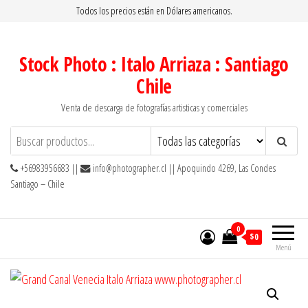
Saltar
Todos los precios están en Dólares americanos.
al
contenido
Stock Photo : Italo Arriaza : Santiago
Chile
Venta de descarga de fotografías artisticas y comerciales
+56983956683 ||
info@photographer.cl || Apoquindo 4269, Las Condes
Santiago – Chile
0
$0
Menú